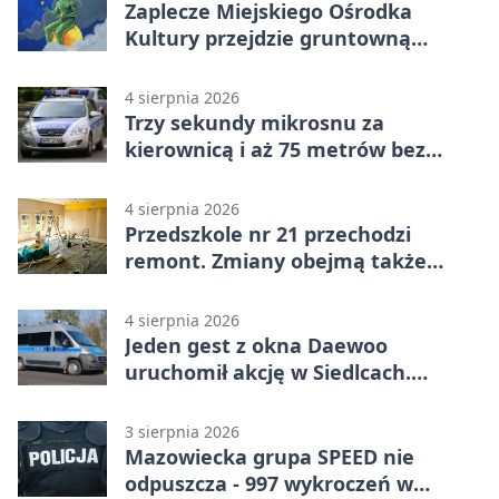
Zaplecze Miejskiego Ośrodka
Kultury przejdzie gruntowną
modernizację
4 sierpnia 2026
Trzy sekundy mikrosnu za
kierownicą i aż 75 metrów bez
kontroli
4 sierpnia 2026
Przedszkole nr 21 przechodzi
remont. Zmiany obejmą także
łazienkę
4 sierpnia 2026
Jeden gest z okna Daewoo
uruchomił akcję w Siedlcach.
Zatrzymano sześć osób
3 sierpnia 2026
Mazowiecka grupa SPEED nie
odpuszcza - 997 wykroczeń w