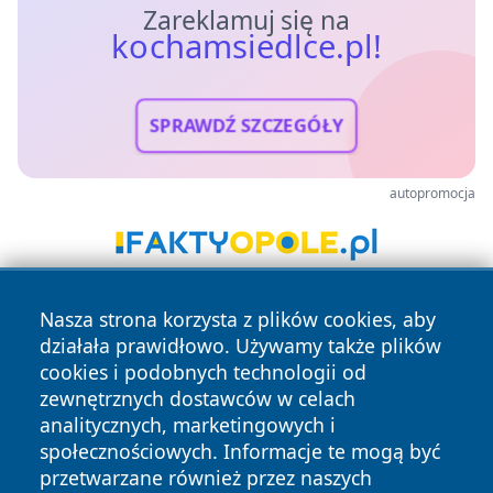
Zareklamuj się na
kochamsiedlce.pl!
SPRAWDŹ SZCZEGÓŁY
autopromocja
Nasza strona korzysta z plików cookies, aby
działała prawidłowo. Używamy także plików
cookies i podobnych technologii od
zewnętrznych dostawców w celach
analitycznych, marketingowych i
Copyright © 2026 kochamsiedlce.pl Wszystkie prawa
społecznościowych. Informacje te mogą być
zastrzeżone.
przetwarzane również przez naszych