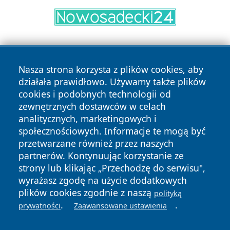
Nasza strona korzysta z plików cookies, aby
działała prawidłowo. Używamy także plików
cookies i podobnych technologii od
zewnętrznych dostawców w celach
Copyright © 2026 kochamsiedlce.pl Wszystkie prawa
analitycznych, marketingowych i
zastrzeżone.
społecznościowych. Informacje te mogą być
przetwarzane również przez naszych
partnerów. Kontynuując korzystanie ze
Polityka
Polityka
News
Autorzy
strony lub klikając „Przechodzę do serwisu",
Prywatności
Cookies
wyrażasz zgodę na użycie dodatkowych
plików cookies zgodnie z naszą
polityką
.
.
prywatności
Zaawansowane ustawienia