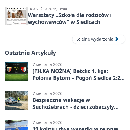
14 września 2026, 16:00
Warsztaty „Szkoła dla rodziców i
wychowawców” w Siedlcach
Kolejne wydarzenia
Ostatnie Artykuły
7 sierpnia 2026
[PIŁKA NOŻNA] Betclic 1. liga:
Polonia Bytom – Pogoń Siedlce 2:2.
Pogoń odrobiła straty w
emocjonującej końcówce
7 sierpnia 2026
Bezpieczne wakacje w
Suchożebrach - dzieci zobaczyły
pracę służb
7 sierpnia 2026
19 kolizji i dwa wypadki w rejonie