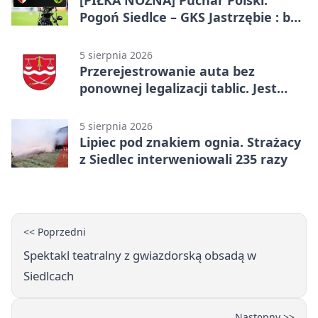
[PIŁKA NOŻNA] Puchar Polski:
Pogoń Siedlce – GKS Jastrzębie : bez
gry, awans gospodarzy
5 sierpnia 2026
Przerejestrowanie auta bez
ponownej legalizacji tablic. Jest
ważna zmiana
5 sierpnia 2026
Lipiec pod znakiem ognia. Strażacy
z Siedlec interweniowali 235 razy
<< Poprzedni
Spektakl teatralny z gwiazdorską obsadą w
Siedlcach
Następny >>